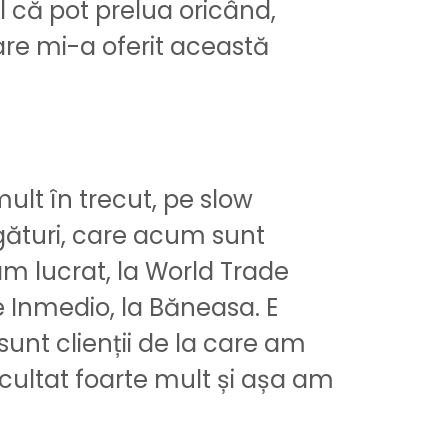
l că pot prelua oricând,
care mi-a oferit această
mult în trecut, pe slow
legături, care acum sunt
am lucrat, la World Trade
e Inmedio, la Băneasa. E
unt clienții de la care am
ascultat foarte mult și așa am