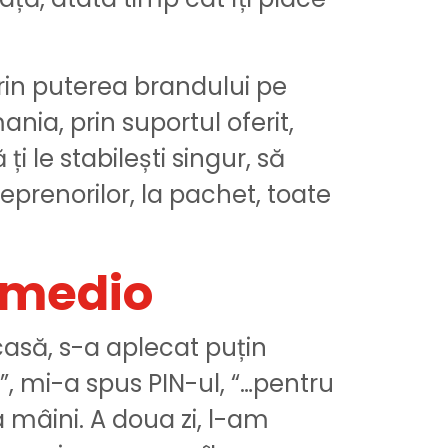
prin puterea brandului pe
nia, prin suportul oferit,
ți le stabilești singur, să
eprenorilor, la pachet, toate
nmedio
asă, s-a aplecat puțin
”, mi-a spus PIN-ul, “…pentru
mâini. A doua zi, l-am