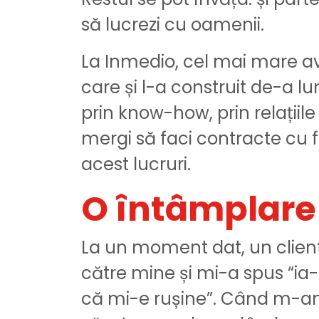
să lucrezi cu oamenii.
La Inmedio, cel mai mare ava
care și l-a construit de-a lu
prin know-how, prin relațiile c
mergi să faci contracte cu f
acest lucruri.
O
întâmplare
La un moment dat, un client
către mine și mi-a spus “ia-
că mi-e rușine”. Când m-am 