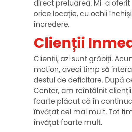
direct preluarea. Mi-a oferi
orice locație, cu ochii închi
încredere.
Clienții Inme
Clienții, azi sunt grăbiți. A
motion, aveai timp să interac
destul de deficitare. După c
Center, am reîntâlnit clienț
foarte plăcut că în continua
învățat cel mai mult. Tot tim
învățat foarte mult.