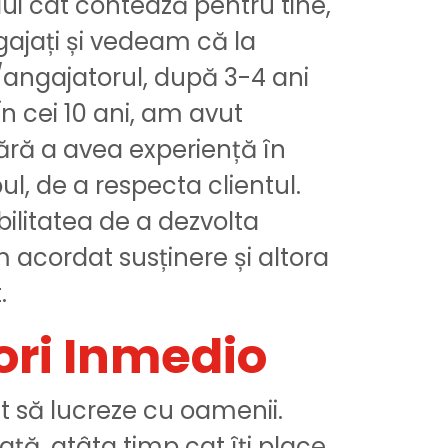
lui cât contează pentru tine,
ajați și vedeam că la
l/angajatorul, după 3-4 ani
n cei 10 ani, am avut
 fără a avea experiență în
l, de a respecta clientul.
bilitatea de a dezvolta
m acordat susținere și altora
.
nori Inmedio
t să lucreze cu oamenii.
vață, atâta timp cat îți place