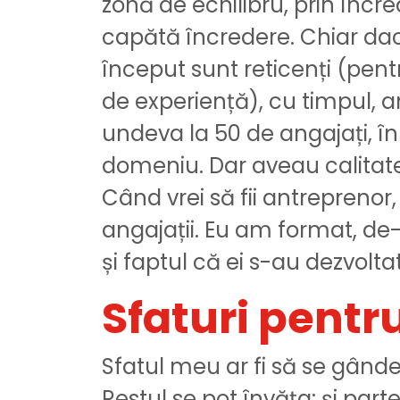
zonă de echilibru, prin încr
capătă încredere. Chiar da
început sunt reticenți (pent
de experiență), cu timpul, a
undeva la 50 de angajați, în 
domeniu. Dar aveau calitatea
Când vrei să fii antreprenor
angajații. Eu am format, de-
și faptul că ei s-au dezvol
Sfaturi pentru
Sfatul meu ar fi să se gând
Restul se pot învăța: și parte