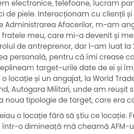
em electronice, telefoane, lucram pa
i de piele. Interacționam cu clienții 
 de Administrarea Afacerilor, m-am a
fratele meu, care mi-a devenit și ment
rolul de antreprenor, dar l-am luat la 
a personală, pentru că îmi crease co
eplineam target-urile date de ei și îm
o locație și un angajat, la World Trad
nd, Autogara Militari, unde am reuși
 noua tipologie de target, care era co
eiau o locație fără să știu ce locație
 și într-o dimineață mă cheamă AFM-ul 