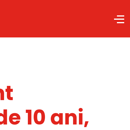
nt
e 10 ani,