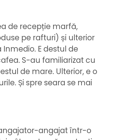
tea de recepție marfă,
se pe rafturi) și ulterior
 la Inmedio. E destul de
cafea. S-au familiarizat cu
stul de mare. Ulterior, e o
rile. Și spre seara se mai
 angajator-angajat într-o