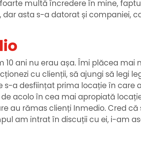
t foarte multă încredere în mine, faptu
și, dar asta s-a datorat și companiei, 
dio
cum 10 ani nu erau așa. Îmi plăcea mai 
ționezi cu clienții, să ajungi să legi 
e s-a desființat prima locație în care 
ii de acolo în cea mai apropiată locați
re au rămas clienți Inmedio. Cred că s
pul am intrat în discuții cu ei, i-am 