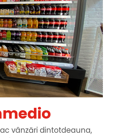
Inmedio
 fac vânzări dintotdeauna,