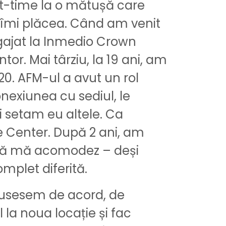
rt-time la o mătușă care
și îmi plăcea. Când am venit
ngajat la Inmedio Crown
or. Mai târziu, la 19 ani, am
20. AFM-ul a avut un rol
nexiunea cu sediul, le
i setam eu altele. Ca
e Center. După 2 ani, am
t să mă acomodez – deși
mplet diferită.
. Fusesem de acord, de
la noua locație și fac