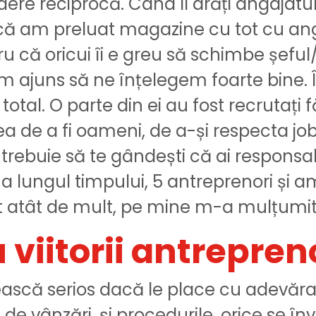
edere reciprocă. Când îi arăți angajatu
că am preluat magazine cu tot cu ang
ru că oricui îi e greu să schimbe șefu
m ajuns să ne înțelegem foarte bine. Î
total. O parte din ei au fost recrutați
 de a fi oameni, de a-și respecta jobu
, trebuie să te gândești că ai responsa
a lungul timpului, 5 antreprenori și a
tat atât de mult, pe mine m-a mulțumit
 viitorii antrepre
ească serios dacă le place cu adevăra
 de vânzări, și procedurile, orice se în