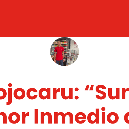
ojocaru: “Su
or Inmedio d